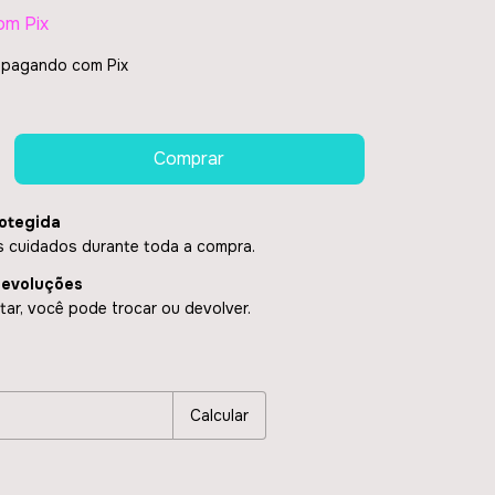
om
Pix
pagando com Pix
otegida
 cuidados durante toda a compra.
devoluções
ar, você pode trocar ou devolver.
P:
Alterar CEP
Calcular