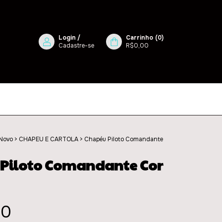
Login
/
Carrinho
(
0
)
Cadastre-se
R$0,00
 Novo
>
CHAPEU E CARTOLA
>
Chapéu Piloto Comandante
Piloto Comandante Cor
00