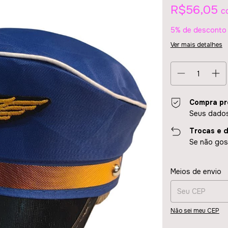
R$56,05
c
5% de desconto
Ver mais detalhes
Compra pr
Seus dados
Trocas e 
Se não gost
Entregas para o CE
Meios de envio
Não sei meu CEP