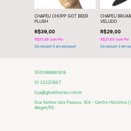
AL INFANTIL
CHAPEU CHOPP GOT BEER
CHAPEU BRUXA
PLUSH
VELUDO
R$39,00
R$29,00
R$37,05
com
Pix
R$27,55
com
Pix
toque!
Só restam
5
em estoque!
Só restam
3
em es
5551986861616
51 32220667
loja@glowfestas.com.br
Rua Senhor dos Passos, 164 - Centro Histórico |
Alegre/RS