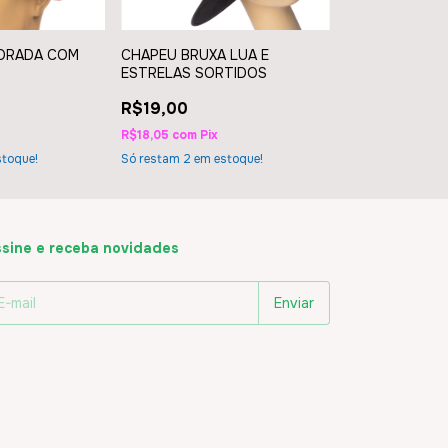
DRADA COM
CHAPEU BRUXA LUA E
CHAPEU BAD 
ESTRELAS SORTIDOS
R$49,00
R$19,00
R$46,55
com
Pix
R$18,05
com
Pix
Só restam
3
em es
toque!
Só restam
2
em estoque!
sine e receba novidades