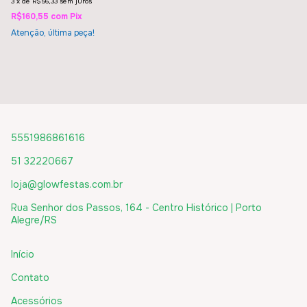
3
x
de
R$56,33
sem juros
R$160,55
com
Pix
Atenção, última peça!
5551986861616
51 32220667
loja@glowfestas.com.br
Rua Senhor dos Passos, 164 - Centro Histórico | Porto
Alegre/RS
Início
Contato
Acessórios