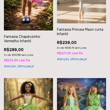
Fantasia Princea Maori curta
Infantil
Fantasia Chapéuzinho
Vermelho Infantil
R$239,00
4
x
de
R$59,75
sem juros
R$289,00
R$227,05
com
Pix
5
x
de
R$57,80
sem juros
Atenção, última peça!
R$274,55
com
Pix
Atenção, última peça!