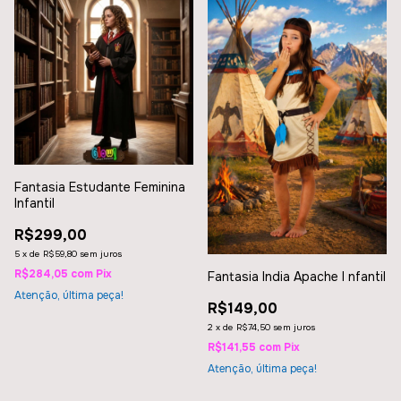
Fantasia Estudante Feminina
Infantil
R$299,00
5
x
de
R$59,80
sem juros
R$284,05
com
Pix
Fantasia India Apache I nfantil
Atenção, última peça!
R$149,00
2
x
de
R$74,50
sem juros
R$141,55
com
Pix
Atenção, última peça!