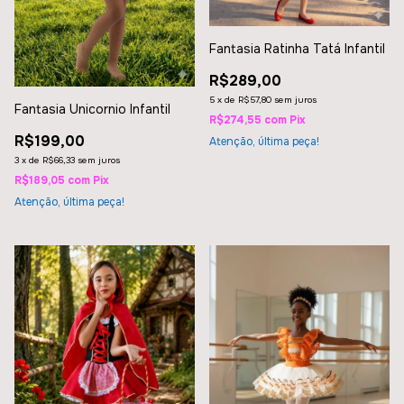
Fantasia Ratinha Tatá Infantil
R$289,00
5
x
de
R$57,80
sem juros
Fantasia Unicornio Infantil
R$274,55
com
Pix
R$199,00
Atenção, última peça!
3
x
de
R$66,33
sem juros
R$189,05
com
Pix
Atenção, última peça!