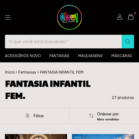
0
ACESSÓRIOS NOVO
FANTASIAS
MAQUIAGENS
MÁSCARAS
Início
>
Fantasias
>
FANTASIA INFANTIL FEM.
FANTASIA INFANTIL
FEM.
27 produtos
Ordenar por:
Filtrar
Mais vendidos