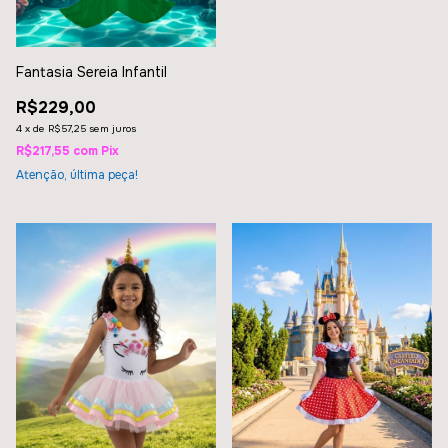
Fantasia Sereia Infantil
R$229,00
4
x
de
R$57,25
sem juros
R$217,55
com
Pix
Atenção, última peça!