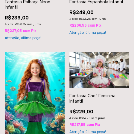
Fantasia Palhaça Neon
Fantasia Espanhola Infantil
Infantil
R$249,00
R$239,00
4
x
de
R$62,25
sem juros
4
x
de
R$59,75
sem juros
R$236,55
com
Pix
R$227,05
com
Pix
Atenção, última peça!
Atenção, última peça!
Fantasia Chef Feminina
Infantil
R$229,00
4
x
de
R$57,25
sem juros
R$217,55
com
Pix
Atenção, última peça!