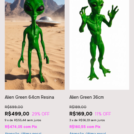
Alien Green 64cm Resina
Alien Green 36cm
R$699,00
R$189,00
R$499,00
R$169,00
29
% OFF
11
% OFF
9
x
de
R$55,44
sem juros
3
x
de
R$56,33
sem juros
R$474,05
com
Pix
R$160,55
com
Pix