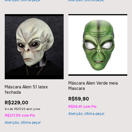
Atenção, última peça!
Atenção, última peça!
Máscara Alien Verde meia
Máscara Alein 51 latex
Mascara
fechada
R$59,90
R$229,00
R$56,91
com
Pix
4
x
de
R$57,25
sem juros
Atenção, última peça!
R$217,55
com
Pix
Atenção, última peça!