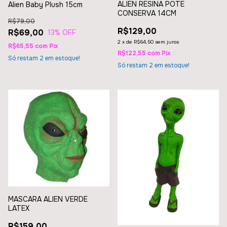
ALIEN RESINA POTE
Alien Baby Plush 15cm
CONSERVA 14CM
R$79,00
R$129,00
R$69,00
13
% OFF
2
x
de
R$64,50
sem juros
R$65,55
com
Pix
R$122,55
com
Pix
Só restam
2
em estoque!
Só restam
2
em estoque!
MASCARA ALIEN VERDE
LATEX
R$159,00