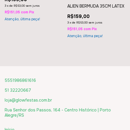
ALIEN BERMUDA 35CM LATEX
3
x
de
R$53,00
sem juros
R$151,05
com
Pix
R$159,00
Atenção, última peça!
3
x
de
R$53,00
sem juros
R$151,05
com
Pix
Atenção, última peça!
5551986861616
51 32220667
loja@glowfestas.com.br
Rua Senhor dos Passos, 164 - Centro Histórico | Porto
Alegre/RS
Início