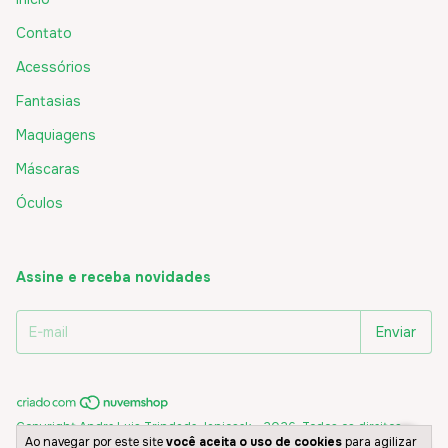
Contato
Acessórios
Fantasias
Maquiagens
Máscaras
Óculos
Assine e receba novidades
Copyright Andre Luis Trindade Janicsek - 2026. Todos os direitos
Ao navegar por este site
você aceita o uso de cookies
para agilizar
reservados.