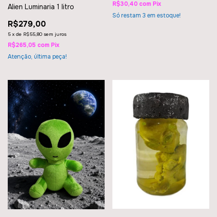
R$30,40
com
Pix
Alien Luminaria 1 litro
Só restam
3
em estoque!
R$279,00
5
x
de
R$55,80
sem juros
R$265,05
com
Pix
Atenção, última peça!