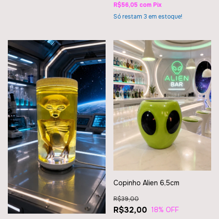
R$56,05
com
Pix
Só restam
3
em estoque!
Copinho Alien 6,5cm
R$39,00
R$32,00
18
% OFF