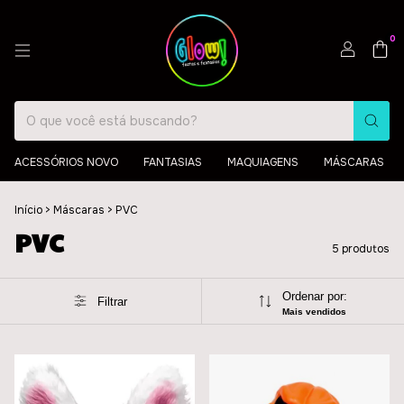
0
ACESSÓRIOS NOVO
FANTASIAS
MAQUIAGENS
MÁSCARAS
Início
>
Máscaras
>
PVC
PVC
5 produtos
Ordenar por:
Filtrar
Mais vendidos