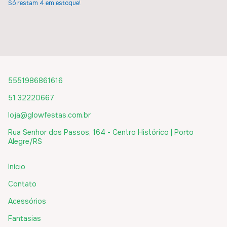
Só restam
4
em estoque!
5551986861616
51 32220667
loja@glowfestas.com.br
Rua Senhor dos Passos, 164 - Centro Histórico | Porto
Alegre/RS
Início
Contato
Acessórios
Fantasias