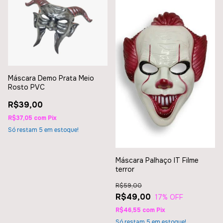
Máscara Demo Prata Meio
Rosto PVC
R$39,00
R$37,05
com
Pix
Só restam
5
em estoque!
Máscara Palhaço IT Filme
terror
R$59,00
R$49,00
17
% OFF
R$46,55
com
Pix
Só restam
5
em estoque!