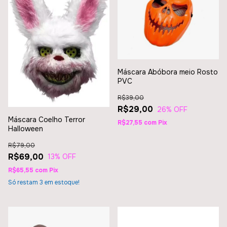
Máscara Abóbora meio Rosto
PVC
R$39,00
R$29,00
26
% OFF
Máscara Coelho Terror
R$27,55
com
Pix
Halloween
R$79,00
R$69,00
13
% OFF
R$65,55
com
Pix
Só restam
3
em estoque!