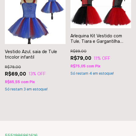
Arlequina Kit Vestido com
Tule, Tiara e Gargantilha
Infantil
Vestido Azul, saia de Tule
R$89,00
tricolor infantil
R$79,00
11
% OFF
R$75,05
com
Pix
R$79,00
R$69,00
Só restam
4
em estoque!
13
% OFF
R$65,55
com
Pix
Só restam
3
em estoque!
5551986861616